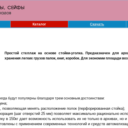
Каталог
Скачать
Простой стеллаж на основе стойки-уголка. Предназначен для арх
хранения легких грузов папок, книг, коробок. Для экономии площади в
сегда будут популярны благодаря трем основным достоинствам:
цена;
, позволяющая менять расположение полок (перфорированная стойка);
орация (шаг отверстий 25 мм) позволяет максимально рационально испо
лку в 150кг дает возможность использовать их не только в архивах, но и
товлены с применением современных технологий и средств автоматизаци