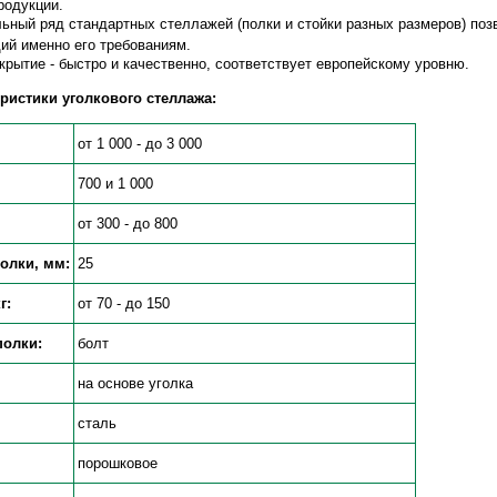
родукции.
ный ряд стандартных стеллажей (полки и стойки разных размеров) позв
ий именно его требованиям.
рытие - быстро и качественно, соответствует европейскому уровню.
ристики уголкового стеллажа:
от 1 000 - до 3 000
700 и 1 000
от 300 - до 800
олки, мм:
25
г:
от 70 - до 150
полки:
болт
на основе уголка
сталь
порошковое