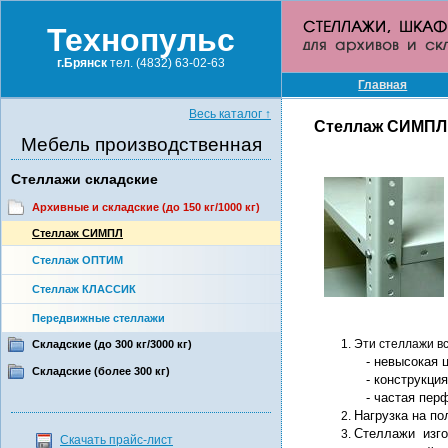
Технопульс
г.Брянск
тел. (4832) 63-02-63
Главная
Весь каталог
↑
Cтеллаж СИМПЛ
Мебель производственная
Стеллажи складские
Архивные и складские (до 150 кг/1000 кг)
Cтеллаж СИМПЛ
Стеллаж ОПТИМ
Стеллаж КЛАССИК
Передвижные стеллажи
Эти стеллажи в
Складские (до 300 кг/3000 кг)
- невысокая 
Складские (более 300 кг)
- конструкция
- частая перф
Нагрузка на по
Стеллажи изго
Скачать прайс-лист