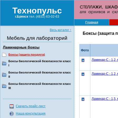
Технопульс
г.Брянск
тел. (4832) 63-02-63
Главная
Весь каталог
↑
Боксы (защита п
Мебель для лабораторий
Ламинарные боксы
Фото
Боксы (защита продукта)
Ламинар-С - 1,2,
Боксы биологической безопасности класс
I
Боксы биологической безопасности класс
Ламинар-С - 1,2,
II
Боксы биологической безопасности класс
III
Ламинар-С - 1,5,
Скачать прайс-лист
Наша консультация