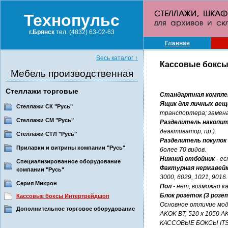
Технопульс
г.Брянск
тел. (4832) 63-02-63
Главная
Весь каталог
↑
Кассовые боксы
Мебель производственная
Стеллажи торговые
Стандартная компле
Ящик для личных вещ
Стеллажи СК "Русь"
транспортера; замен
Стеллажи СМ "Русь"
Разделитель накопи
деактиватор, пр.).
Стеллажи СТЛ "Русь"
Разделитель покупок 
Прилавки и витрины компании "Русь"
более 70 видов.
Нижний отбойник
- е
Специализированное оборудование
Фактурная нержавейка
компании "Русь"
3000, 6029, 1021, 9016.
Серия Микрон
Пол
- нет, возможно ка
Блок розеток (3 розе
Кассовые боксы Интертрейдшоп
Основное отличие моде
Дополнительное торговое оборудование
AKOK BT, 520 х 1050 A
КАССОВЫЕ БОКСЫ ITS бо