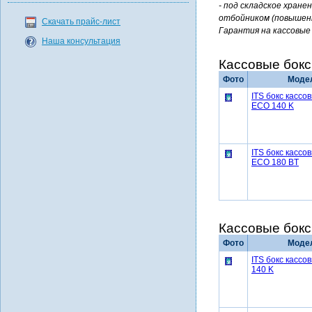
- под складское хране
отбойником (повышенн
Скачать прайс-лист
Гарантия на кассовые 
Наша консультация
Кассовые бок
Фото
Моде
ITS бокс кассо
ECO 140 K
ITS бокс кассо
ECO 180 BT
Кассовые бок
Фото
Моде
ITS бокс кассо
140 K