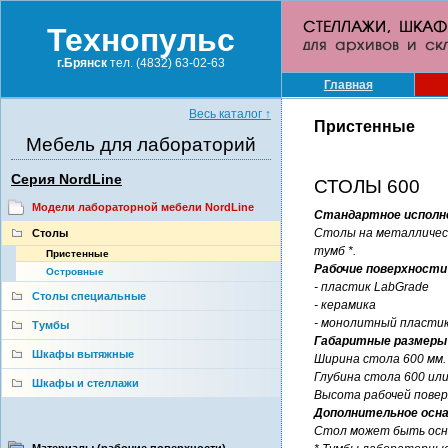
Технопульс
г.Брянск
тел. (4832) 63-02-63
Главная
Весь каталог
↑
Пристенные
Мебель для лабораторий
Серия NordLine
СТОЛЫ 600
Модели лабораторной мебели NordLine
Стандартное исполн
Столы на металлическ
Столы
тумб *.
Пристенные
Рабочие поверхности
Островные
- пластик LabGrade
Столы специальные
- керамика
- монолитный пластик
Тумбы
Габаритные размеры
Шкафы вытяжные
Ширина стола 600 мм.
Глубина стола 600 или
Шкафы и стеллажи
Высота рабочей повер
Дополнительное осн
Стол может быть осна