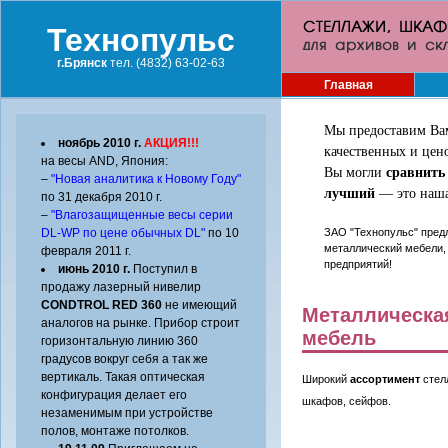
Технопульс
г.Брянск
тел. (4832) 63-02-63
Главная
Мы предоставим Ва
ноябрь 2010 г.
АКЦИЯ!!!
качественных и цен
на весы AND, Япония:
Вы могли
сравнить
–
"Новая аналитика к Новому Году"
лучший
— это наша 
по 31 декабря 2010 г.
–
"Влагозащищенные весы серии
DL-WP по цене обычных DL"
по 10
ЗАО "Технопульс" пред
металлический мебели,
февраля 2011 г.
предприятий!
июнь 2010 г.
Поступил в
продажу лазерный нивелир
CONDTROL RED 360
не имеющий
Металлическа
аналогов на рынке. Прибор строит
мебель
горизонтальную линию 360
градусов вокруг себя а так же
вертикаль. Такая оптическая
Широкий
ассортимент
стел
конфигурация делает его
шкафов, сейфов.
незаменимым при устройстве
полов, монтаже потолков.