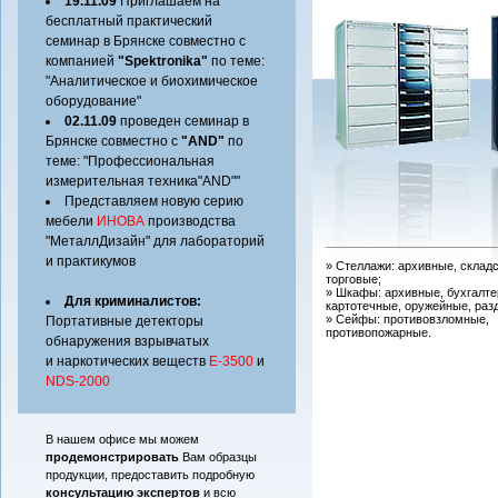
19.11.09
Приглашаем на
бесплатный практический
семинар в Брянске совместно с
компанией
"Spektronika"
по теме:
"Аналитическое и биохимическое
оборудование"
02.11.09
проведен семинар в
Брянске совместно с
"AND"
по
теме: "Профессиональная
измерительная техника"AND""
Представляем новую серию
мебели
ИНОВА
производства
"МеталлДизайн" для лабораторий
и практикумов
» Стеллажи: архивные, складс
торговые;
» Шкафы: архивные, бухгалте
Для криминалистов:
картотечные, оружейные, раз
» Cейфы: противовзломные,
Портативные детекторы
противопожарные.
обнаружения взрывчатых
и наркотических веществ
Е-3500
и
NDS-2000
В нашем офисе мы можем
продемонстрировать
Вам образцы
продукции, предоставить подробную
консультацию экспертов
и всю