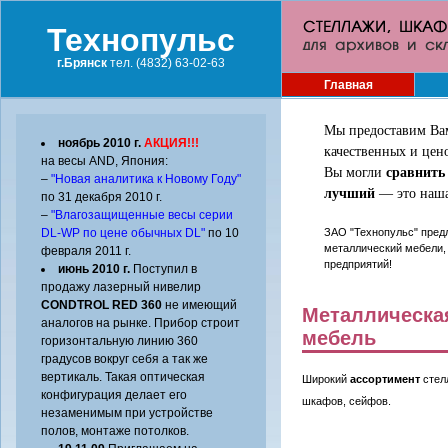
Технопульс
г.Брянск
тел. (4832) 63-02-63
Главная
Мы предоставим Ва
ноябрь 2010 г.
АКЦИЯ!!!
качественных и цен
на весы AND, Япония:
Вы могли
сравнить
–
"Новая аналитика к Новому Году"
лучший
— это наша 
по 31 декабря 2010 г.
–
"Влагозащищенные весы серии
DL-WP по цене обычных DL"
по 10
ЗАО "Технопульс" пред
металлический мебели,
февраля 2011 г.
предприятий!
июнь 2010 г.
Поступил в
продажу лазерный нивелир
CONDTROL RED 360
не имеющий
Металлическа
аналогов на рынке. Прибор строит
мебель
горизонтальную линию 360
градусов вокруг себя а так же
вертикаль. Такая оптическая
Широкий
ассортимент
стел
конфигурация делает его
шкафов, сейфов.
незаменимым при устройстве
полов, монтаже потолков.