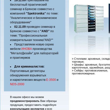
19.11.09
Приглашаем на
бесплатный практический
семинар в Брянске совместно с
компанией
"Spektronika"
по теме:
"Аналитическое и биохимическое
оборудование"
02.11.09
проведен семинар в
Брянске совместно с
"AND"
по
теме: "Профессиональная
измерительная техника"AND""
Представляем новую серию
мебели
ИНОВА
производства
"МеталлДизайн" для лабораторий
и практикумов
» Стеллажи: архивные, складс
торговые;
» Шкафы: архивные, бухгалте
Для криминалистов:
картотечные, оружейные, раз
» Cейфы: противовзломные,
Портативные детекторы
противопожарные.
обнаружения взрывчатых
и наркотических веществ
Е-3500
и
NDS-2000
В нашем офисе мы можем
продемонстрировать
Вам образцы
продукции, предоставить подробную
консультацию экспертов
и всю